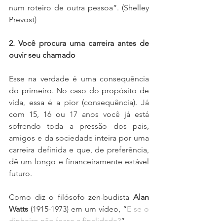
num roteiro de outra pessoa”. (Shelley 
Prevost)
2. Você procura uma carreira antes de 
ouvir seu chamado
Esse na verdade é uma consequência 
do primeiro. No caso do propósito de 
vida, essa é a pior (consequência). Já 
com 15, 16 ou 17 anos você já está 
sofrendo toda a pressão dos pais, 
amigos e da sociedade inteira por uma 
carreira definida e que, de preferência, 
dê um longo e financeiramente estável 
futuro.
Como diz o filósofo zen-budista 
Alan 
Watts 
(1915-1973) em um vídeo, “
E se o 
dinheiro não fosse a finalidade?
” 