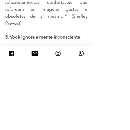
relacionamentos confortáveis que 
reforcem as imagens gastas e 
obsoletas de si mesmo.” (Shelley 
Prevost)
5. Você ignora a mente inconsciente
“No livro 
The Social Animal
, David 
Brooks fala sobre o preconceito de 
nossa cultura que diz que “a mente 
consciente escreve a autobiografia da 
nossa espécie”. Assim como Brooks, 
acredito que nossa cultura tem um 
relativo desdém pela mente 
inconsciente e tudo que ela representa, 
emoções, intuição, impulsos e 
sensibilidades. Para descobrir nosso 
propósito, temos que estar 
confortáveis com nossa mente não-