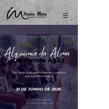
Encontro Online
Alquimia da Alma
Da Sombra À Luz
Da Sombra À Luz
Três horas para parar o tempo e permitir
que sua alma respire
21 DE JUNHO DE 2026
Garanta sua vaga!