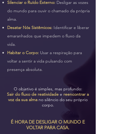
Silenciar o Ruído Externo:
Desligar as vozes
do mundo para ouvir o chamado da própria
alma.
Desatar Nós Sistêmicos:
Identificar e liberar
emaranhados que impedem o fluxo da
vida.
Habitar o Corpo:
Usar a respiração para
voltar a sentir a vida pulsando com
presença absoluta.
O objetivo é simples, mas profundo:
Sair do fluxo de reatividade
e
reencontrar a
voz da sua alma
no silêncio do seu próprio
corpo.
É HORA DE DESLIGAR O MUNDO E
VOLTAR PARA CASA.