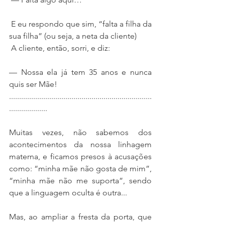
 E eu respondo que sim, “falta a filha da 
sua filha” (ou seja, a neta da cliente)
 A cliente, então, sorri, e diz: 
— Nossa ela já tem 35 anos e nunca 
quis ser Mãe!
.......................................................................
...................
Muitas vezes, não sabemos dos 
acontecimentos da nossa linhagem 
materna, e ficamos presos à acusações 
como: “minha mãe não gosta de mim”, 
“minha mãe não me suporta”, sendo 
que a linguagem oculta é outra...
Mas, ao ampliar a fresta da porta, que 