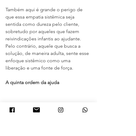
Também aqui é grande o perigo de 
que essa empatia sistêmica seja 
sentida como dureza pelo cliente, 
sobretudo por aqueles que fazem 
reivindicações infantis ao ajudante. 
Pelo contrário, aquele que busca a 
solução, de maneira adulta, sente esse 
enfoque sistêmico como uma 
liberação e uma fonte de força.
A quinta ordem da ajuda
O trabalho da constelação familiar 
aproxima o que antes estava separado. 
Nesse sentido, ele está a serviço da 
reconciliação, sobretudo com os pais. 
O que impede essa reconciliação é a 